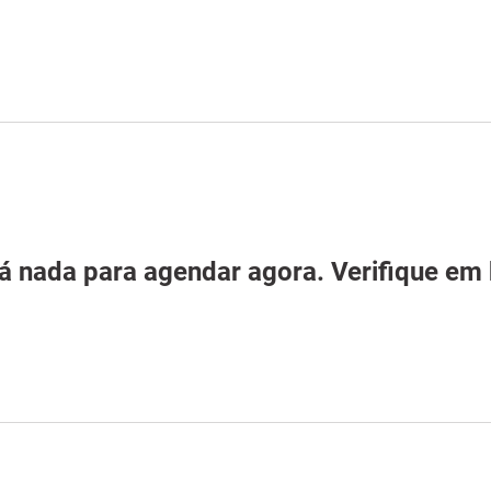
AEF Modular
Tiny Houses e Trailers
á nada para agendar agora. Verifique em 