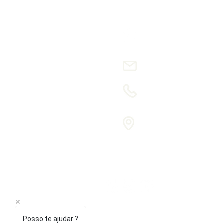
ENTRE EM CON
(41) 99909 7530
- 
comercial
@aef-mod
(41) 3562 5258
R. Aviador Max Fon
Mauá, Colombo - 
83413-500
Posso te ajudar ?