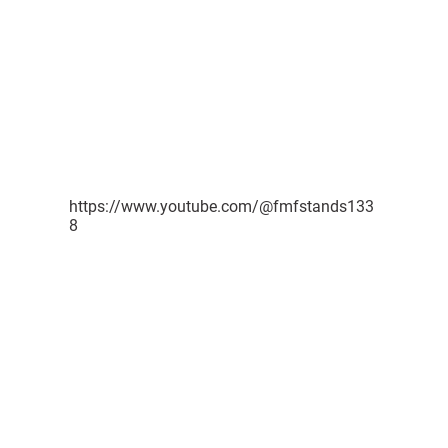
TATO
Thiago
ular.com.br
https://www.youtube.com/@fmfstands133
8
toura, 44
PR
AEF Modular
Tiny Houses e Trailers